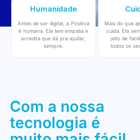
Humanidade
Cui
Antes de ser digital, a Positiva
Mais do que aj
é humana. Ela tem empatia e
cuida. Ela s
acredita que dá pra ajudar,
jeito de faci
sempre.
todos os se
Com a nossa
tecnologia é
muito mais fácil